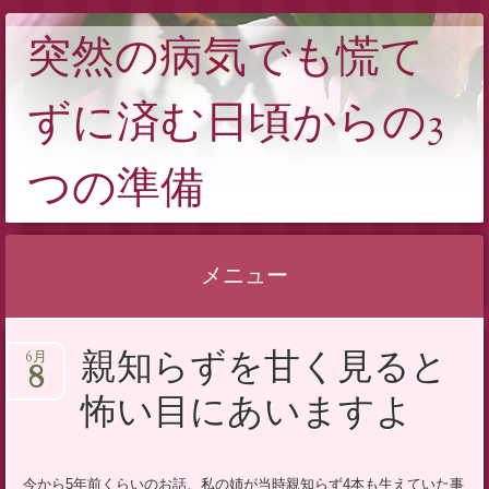
突然の病気でも慌て
ずに済む日頃からの3
つの準備
メニュー
コンテンツへスキップ
親知らずを甘く見ると
6月
8
怖い目にあいますよ
今から5年前くらいのお話、私の姉が当時親知らず4本も生えていた事