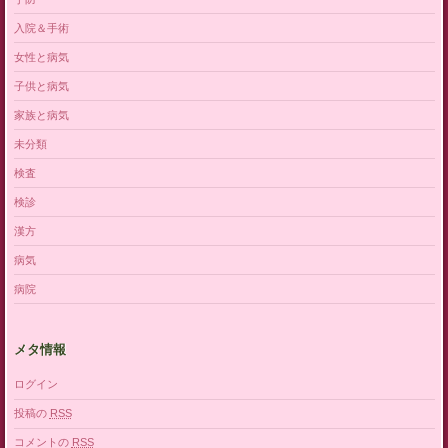
入院＆手術
女性と病気
子供と病気
家族と病気
未分類
検査
検診
漢方
病気
病院
メタ情報
ログイン
投稿の
RSS
コメントの
RSS