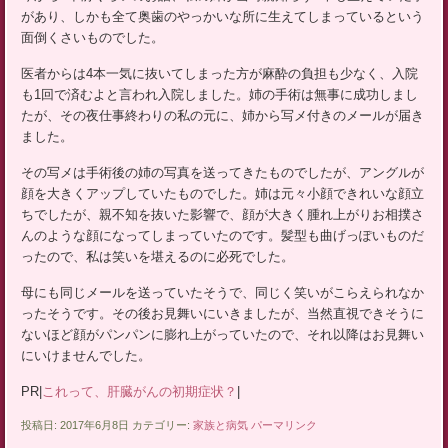
があり、しかも全て奥歯のやっかいな所に生えてしまっているという
面倒くさいものでした。
医者からは4本一気に抜いてしまった方が麻酔の負担も少なく、入院
も1回で済むよと言われ入院しました。姉の手術は無事に成功しまし
たが、その夜仕事終わりの私の元に、姉から写メ付きのメールが届き
ました。
その写メは手術後の姉の写真を送ってきたものでしたが、アングルが
顔を大きくアップしていたものでした。姉は元々小顔できれいな顔立
ちでしたが、親不知を抜いた影響で、顔が大きく腫れ上がりお相撲さ
んのような顔になってしまっていたのです。髪型も曲げっぽいものだ
ったので、私は笑いを堪えるのに必死でした。
母にも同じメールを送っていたそうで、同じく笑いがこらえられなか
ったそうです。その後お見舞いにいきましたが、当然直視できそうに
ないほど顔がパンパンに膨れ上がっていたので、それ以降はお見舞い
にいけませんでした。
PR|
これって、肝臓がんの初期症状？
|
投稿日: 2017年6月8日 カテゴリー:
家族と病気
パーマリンク