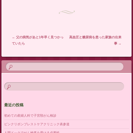
投稿ナビゲーション
←
父の病気があと1年早く見つかっ
高血圧と糖尿病を患った家族の出来
ていたら
事
→
最近の投稿
初めての産婦人科で子宮頸がん検診
ピンクリボンブレストケアクリニック表参道
人間ドックでがん検査を受ける必要性