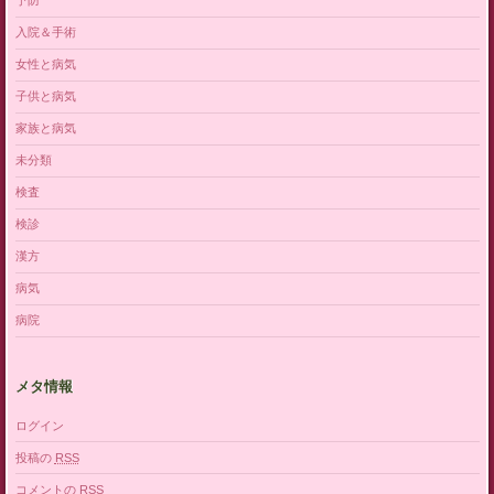
予防
入院＆手術
女性と病気
子供と病気
家族と病気
未分類
検査
検診
漢方
病気
病院
メタ情報
ログイン
投稿の
RSS
コメントの
RSS