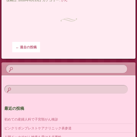
投稿ナビゲーション
←
過去の投稿
最近の投稿
初めての産婦人科で子宮頸がん検診
ピンクリボンブレストケアクリニック表参道
人間ドックでがん検査を受ける必要性