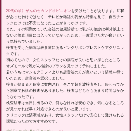
20代の頃に
がんのセカンドオピニオン
を受けたことがあります。症状
があったわけではなく、テレビか雑誌の乳がん特集を見て、自己チェ
ックだけでは不安になったことがきっかけです。
また、その頃勤めていた会社の健康診断では乳がん検診は40才以上で
ないと検査項目には入っていなかったため、一度受けた方が良いとい
う気持ちでいました。
検査を受けた病院は表参道にあるピンクリボンブレストケアクリニッ
クです。
初めてなので、女性スタッフだけの病院が良いと思い探したところ、
オズモールで乳がん検診のプランを見つけて予約しました。
若いうちはマンモグラフィよりも超音波の方が良いという情報を得て
いたため、超音波を選択しました。
検査が始まると個室に案内され、そこで超音波検査をし、終わってか
ら別室で触診の検査がありました。検査はどちらもあまり時間はかか
らなかったです。
検査結果は当日に出るので、何もなければ安心でき、気になるところ
が見つかれば早く対処できるのが良いと思います。
クリニックは清潔感があり、女性スタッフだけで安心して受けられる
環境だったのでおすすめです。
投稿日: 2018年6月15日 カテゴリー:
がん