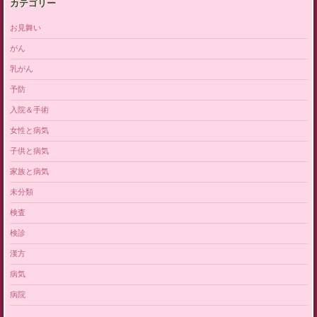
カテゴリー
お見舞い
がん
乳がん
予防
入院＆手術
女性と病気
子供と病気
家族と病気
未分類
検査
検診
漢方
病気
病院