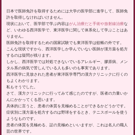
日本で医師免許を取得するためには大学の医学部に進学して、医師免
許を取得しなければいけません。
現状において、医学部で学ぶ内容は
がん治療だと手術や放射線治療
な
ど、いわゆる西洋医学で、東洋医学に関して体系化して学ぶことはあ
りません。
医師免許を取得するための国家試験でも東洋医学は蚊帳の外です。
こんな現状ですから、西洋医学しか学んでいない医師が漢方薬を処方
するのは疑問が残ります。
しかし、西洋医学では対処できないでいるアレルギー、膠原病、メン
タル系の病気で苦しんでいる人も多いのも事実であります。
西洋医学に見放された患者が東洋医学専門の漢方クリニックに行くの
もよくわかります。
私もそうでした。
さて、漢方クリニックに行ってみて感じたのですが、医者の力量いか
んにかかってくる思います。
具体的に言うと、患者の体質を見極めることができるかどうかです。
症状別に漢方薬を処方するのは野球をするとき、テニスボールを使う
ようなものです。
患者の体質を見極める、証の見極めといいますが、これは名人の職人
芸の世界です。